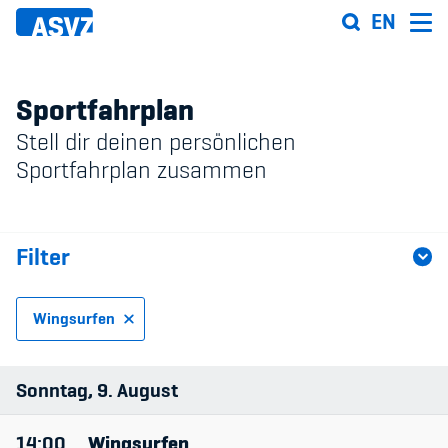
Direkt
EN
zum
Inhalt
Sportfahrplan
Stell dir deinen persönlichen
Sportfahrplan
Sportfahrplan zusammen
Sportarten
Filter
Sportanlagen
Events
Wingsurfen
ASVZ@home
Sportart
Sonntag
9
August
Anlage
14:00
Wingsurfen