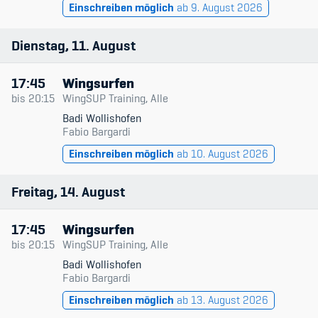
Einschreiben möglich
ab 9. August 2026
Kinderbetreuung
Krankenversicherung
Dienstag
11
August
Schwangerschaft & Sport
17:45
Wingsurfen
bis
20:15
WingSUP Training, Alle
Spitzensport & Studium
Badi Wollishofen
Fabio Bargardi
Einschreiben möglich
ab 10. August 2026
Freitag
14
August
Organisation
17:45
Wingsurfen
Team
bis
20:15
WingSUP Training, Alle
Offene Stellen
Badi Wollishofen
Fabio Bargardi
Mitgliedervereine
Einschreiben möglich
ab 13. August 2026