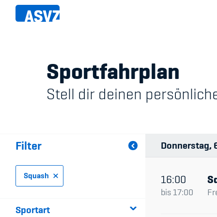
Direkt
zum
Inhalt
Sportfahrplan
Sportfahrplan
Member
Stell dir deinen persönli
Fairpla
Sportarten
Teilna
Sportanlagen
Filter
Donnerstag
Events
Squash
ASVZ@home
16:00
S
bis
17:00
Fr
Sportart