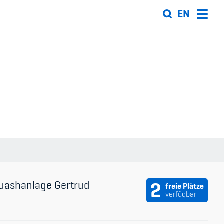
EN
Organisation
Team
ion
Offene Stellen
Mitgliedervereine
Sponsoren und Partner
ung
Netzwerk
uashanlage Gertrud
2
freie Plätze
verfügbar
 Sport