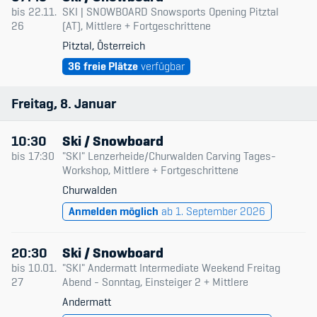
Datum & Zeit
bis
22.11.
SKI | SNOWBOARD Snowsports Opening Pitztal
26
(AT), Mittlere + Fortgeschrittene
Typ
Pitztal, Österreich
Member's Manual / FAQ
36
freie Plätze
verfügbar
Nur verfügbare
Fairplay
Freitag
8
Januar
Teilnahmeberechtigung
10:30
Ski / Snowboard
bis
17:30
"SKI" Lenzerheide/Churwalden Carving Tages-
Workshop, Mittlere + Fortgeschrittene
Churwalden
Academy
Anmelden möglich
ab 1. September 2026
Blog
20:30
Ski / Snowboard
Diversität & Inklusion
bis
10.01.
"SKI" Andermatt Intermediate Weekend Freitag
27
Abend - Sonntag, Einsteiger 2 + Mittlere
Infomails
Andermatt