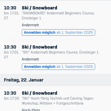
Sponsoren und Partner
10:30
Ski / Snowboard
Netzwerk
bis
17.01.
"SNOWBOARD" Andermatt Beginners Course,
27
Einsteiger 1
Andermatt
Anmelden möglich
ab 1. September 2026
10:30
Ski / Snowboard
bis
17.01.
"SKI" Andermatt Beginners Course, Einsteiger 1
27
Andermatt
Anmelden möglich
ab 1. September 2026
Freitag
22
Januar
10:30
Ski / Snowboard
bis
17:30
"SKI" Hoch-Ybrig Technik und Carving Tages-
Workshop, Mittlere + Fortgeschrittene
Hoch-Ybrig