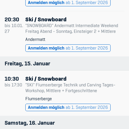
Anmelden möglich
ab 1. September 2026
Kinderbetreuung
Krankenversicherung
20:30
Ski / Snowboard
bis
10.01.
"SNOWBOARD" Andermatt Intermediate Weekend
Schwangerschaft & Sport
27
Freitag Abend - Sonntag, Einsteiger 2 + Mittlere
Andermatt
Spitzensport & Studium
Anmelden möglich
ab 1. September 2026
Freitag
15
Januar
10:30
Ski / Snowboard
Organisation
bis
17:30
"SKI" Flumserberge Technik und Carving Tages-
Workshop, Mittlere + Fortgeschrittene
Team
Flumserberge
Offene Stellen
Anmelden möglich
ab 1. September 2026
Mitgliedervereine
Samstag
16
Januar