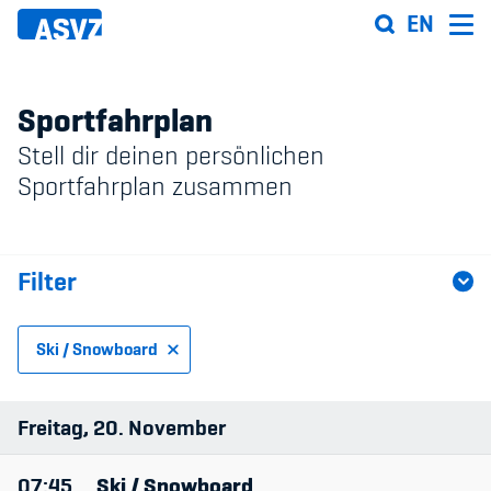
Direkt
EN
zum
Inhalt
Sportfahrplan
Stell dir deinen persönlichen
Sportfahrplan
Sportfahrplan zusammen
Sportarten
Filter
Sportanlagen
Events
Ski / Snowboard
ASVZ@home
Sportart
Freitag
20
November
Niveau
07:45
Ski / Snowboard