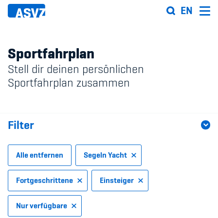
Direkt
EN
zum
Inhalt
Sportfahrplan
Stell dir deinen persönlichen
Sportfahrplan
Sportfahrplan zusammen
Sportarten
Filter
Sportanlagen
Events
Alle entfernen
Segeln Yacht
ASVZ@home
Fortgeschrittene
Einsteiger
Nur verfügbare