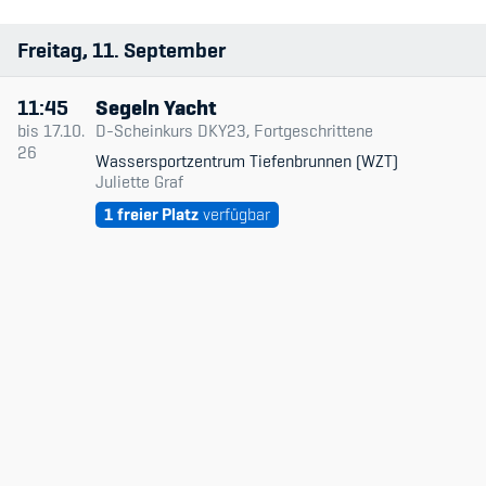
Sportart
Freitag
11
September
Member's Manual / FAQ
Anlage
11:45
Segeln Yacht
Fairplay
Datum & Zeit
bis
17.10.
D-Scheinkurs DKY23, Fortgeschrittene
26
Wassersportzentrum Tiefenbrunnen (WZT)
Teilnahmeberechtigung
Trainingsleitende
Juliette Graf
1
freier Platz
verfügbar
Niveau
Typ
Nur verfügbare
Academy
Blog
Diversität & Inklusion
Infomails