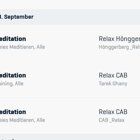
3
September
editation
Relax Höngge
eies Meditieren, Alle
Hönggerberg _Rel
editation
Relax CAB
aining, Alle
Tarek Ghany
editation
Relax CAB
eies Meditieren, Alle
CAB _Relax