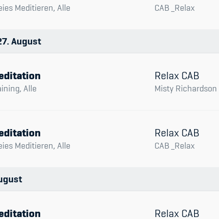
eies Meditieren, Alle
CAB _Relax
27
August
editation
Relax CAB
aining, Alle
Misty Richardson
editation
Relax CAB
eies Meditieren, Alle
CAB _Relax
ugust
editation
Relax CAB