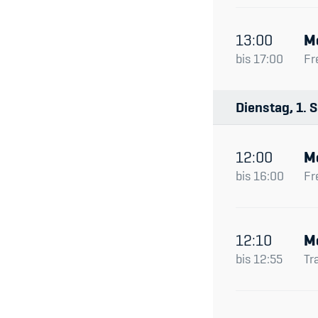
13:00
M
bis
17:00
Fr
Dienstag
1
S
12:00
M
bis
16:00
Fr
12:10
M
bis
12:55
Tr