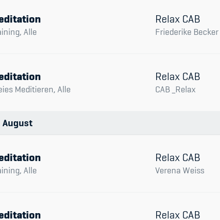
editation
Relax CAB
aining, Alle
Friederike Becker
editation
Relax CAB
eies Meditieren, Alle
CAB _Relax
August
editation
Relax CAB
aining, Alle
Verena Weiss
editation
Relax CAB