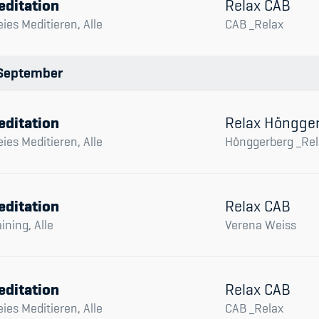
editation
Relax CAB
eies Meditieren, Alle
CAB _Relax
September
editation
Relax Höngge
eies Meditieren, Alle
Hönggerberg _Rel
editation
Relax CAB
aining, Alle
Verena Weiss
editation
Relax CAB
eies Meditieren, Alle
CAB _Relax