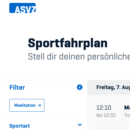
Direkt
zum
Inhalt
Sportfahrplan
Sportfahrplan
Member
Stell dir deinen persönli
Fairpla
Sportarten
Teilna
Sportanlagen
Filter
Freitag
7
Au
Events
Meditation
ASVZ@home
12:10
M
bis
12:55
Tr
Sportart