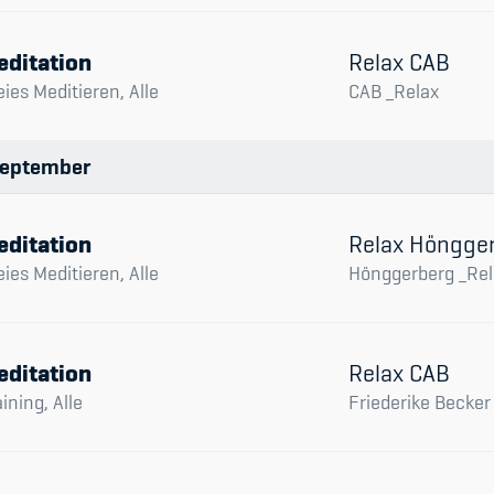
editation
Relax CAB
eies Meditieren, Alle
CAB _Relax
eptember
editation
Relax Höngge
eies Meditieren, Alle
Hönggerberg _Rel
editation
Relax CAB
aining, Alle
Friederike Becker