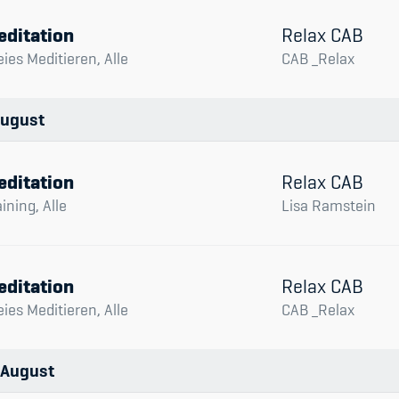
Spitzensport & St
editation
Relax CAB
eies Meditieren, Alle
CAB _Relax
ugust
editation
Relax CAB
aining, Alle
Lisa Ramstein
editation
Relax CAB
eies Meditieren, Alle
CAB _Relax
August