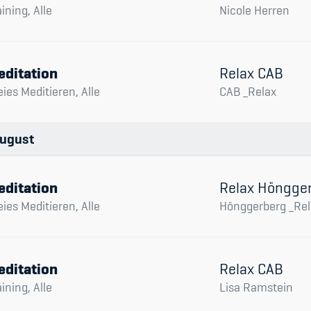
aining, Alle
Nicole Herren
editation
Relax CAB
eies Meditieren, Alle
CAB _Relax
ugust
editation
Relax Höngge
eies Meditieren, Alle
Hönggerberg _Rel
editation
Relax CAB
aining, Alle
Lisa Ramstein