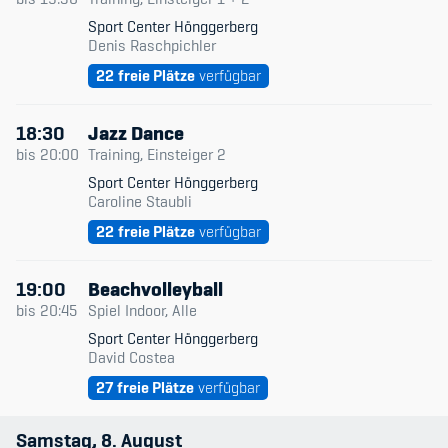
Kinderbetreuung
Sport Center Hönggerberg
Denis Raschpichler
Krankenversicherung
22
freie Plätze
verfügbar
Schwangerschaft & Sport
18:30
Jazz Dance
Spitzensport & Studium
bis
20:00
Training, Einsteiger 2
Sport Center Hönggerberg
Caroline Staubli
22
freie Plätze
verfügbar
Organisation
19:00
Beachvolleyball
bis
20:45
Spiel Indoor, Alle
Team
Sport Center Hönggerberg
David Costea
Offene Stellen
27
freie Plätze
verfügbar
Mitgliedervereine
Samstag
8
August