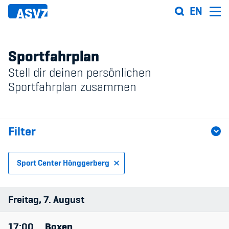
Direkt
EN
zum
Inhalt
Sportfahrplan
Stell dir deinen persönlichen
Sportfahrplan
Sportfahrplan zusammen
Sportarten
Filter
Sportanlagen
Events
Sport Center Hönggerberg
ASVZ@home
Sportart
Freitag
7
August
Anlage
17:00
Boxen