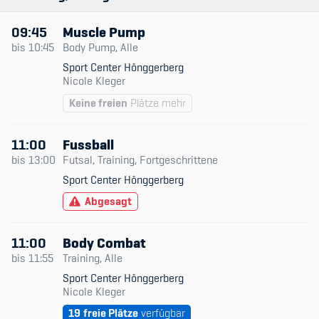
Sponsoren und Partner
09:45
Muscle Pump
Netzwerk
bis
10:45
Body Pump, Alle
Sport Center Hönggerberg
Nicole Kleger
Keine freien
Plätze mehr
11:00
Fussball
bis
13:00
Futsal, Training, Fortgeschrittene
Sport Center Hönggerberg
Abgesagt
11:00
Body Combat
bis
11:55
Training, Alle
Sport Center Hönggerberg
Nicole Kleger
19
freie Plätze
verfügbar