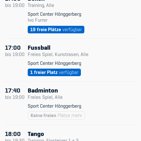
Datum & Zeit
bis
19:00
Training, Alle
Sport Center Hönggerberg
Trainingsleitende
Ivo Furrer
Member's Manual / FAQ
19
freie Plätze
verfügbar
Niveau
Fairplay
Typ
17:00
Fussball
Teilnahmeberechtigung
bis
19:00
Freies Spiel, Kunstrasen, Alle
Nur verfügbare
Sport Center Hönggerberg
1
freier Platz
verfügbar
17:40
Badminton
Academy
bis
19:00
Freies Spiel, Alle
Blog
Sport Center Hönggerberg
Keine freien
Plätze mehr
Diversität & Inklusion
Infomails
18:00
Tango
bis
19:30
Training, Einsteiger 1 + 2