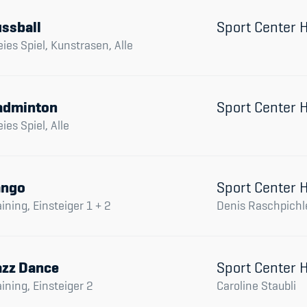
Spitzensport & St
ssball
Sport Center
eies Spiel, Kunstrasen, Alle
adminton
Sport Center
eies Spiel, Alle
ango
Sport Center
aining, Einsteiger 1 + 2
Denis Raschpichl
azz Dance
Sport Center
aining, Einsteiger 2
Caroline Staubli