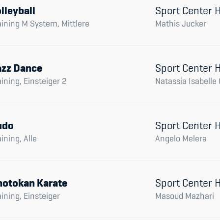
lleyball
Sport Center
aining M System, Mittlere
Mathis Jucker
azz Dance
Sport Center
aining, Einsteiger 2
Natassia Isabelle G
udo
Sport Center
aining, Alle
Angelo Melera
hotokan Karate
Sport Center
aining, Einsteiger
Masoud Mazhari