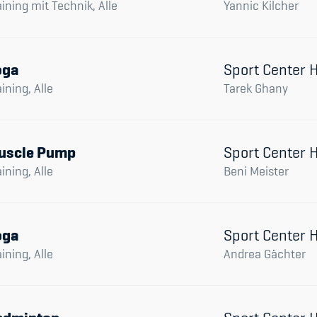
aining mit Technik, Alle
Yannic Kilcher
oga
Sport Center
aining, Alle
Tarek Ghany
uscle Pump
Sport Center
aining, Alle
Beni Meister
oga
Sport Center
aining, Alle
Andrea Gächter