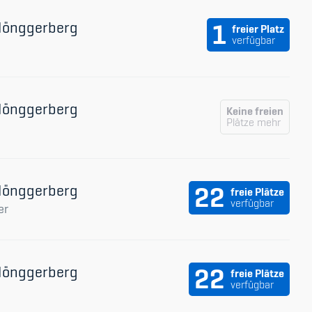
udium
 Hönggerberg
1
freier Platz
verfügbar
 Hönggerberg
Keine freien
Plätze mehr
 Hönggerberg
22
freie Plätze
verfügbar
er
 Hönggerberg
22
freie Plätze
verfügbar