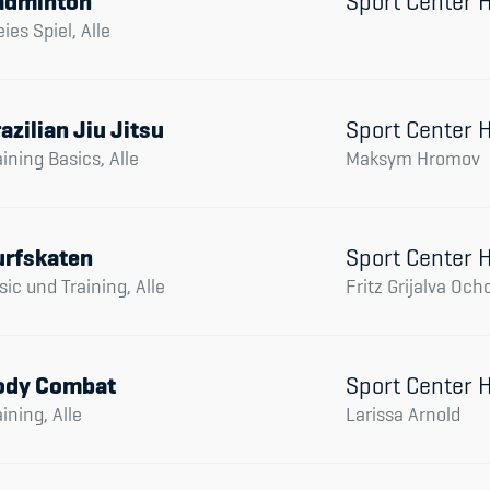
adminton
Sport Center
eies Spiel, Alle
azilian Jiu Jitsu
Sport Center
aining Basics, Alle
Maksym Hromov
urfskaten
Sport Center
sic und Training, Alle
Fritz Grijalva Och
ody Combat
Sport Center
aining, Alle
Larissa Arnold