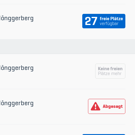
 Hönggerberg
27
freie Plätze
verfügbar
 Hönggerberg
Keine freien
Plätze mehr
 Hönggerberg
Abgesagt