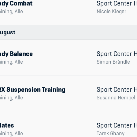
ody Combat
Sport Center
aining, Alle
Nicole Kleger
ugust
ody Balance
Sport Center
aining, Alle
Simon Brändle
RX Suspension Training
Sport Center
aining, Alle
Susanna Hempel
lates
Sport Center
aining, Alle
Tarek Ghany