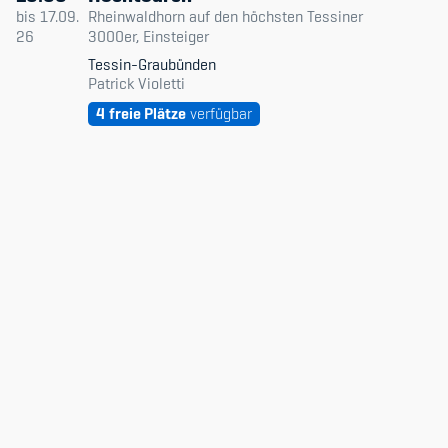
Datum & Zeit
bis
17.09.
Rheinwaldhorn auf den höchsten Tessiner
26
3000er, Einsteiger
Niveau
Tessin-Graubünden
Member's Manual / FAQ
Patrick Violetti
Typ
Fairplay
4
freie Plätze
verfügbar
Nur verfügbare
Teilnahmeberechtigung
Academy
Blog
Diversität & Inklusion
Infomails