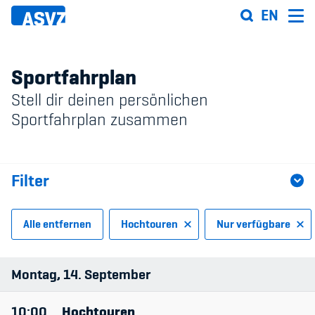
Direkt
EN
zum
Inhalt
Sportfahrplan
Stell dir deinen persönlichen
Sportfahrplan
Sportfahrplan zusammen
Sportarten
Filter
Sportanlagen
Events
Alle entfernen
Hochtouren
Nur verfügbare
ASVZ@home
Sportart
Montag
14
September
Trainingsleitende
10:00
Hochtouren